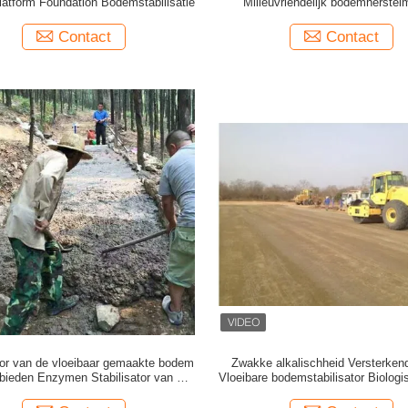
latform Foundation Bodemstabilisatie
Milieuvriendelijk bodemherstel
Contact
Contact
ator van de vloeibaar gemaakte bodem
Zwakke alkalischheid Versterken
bieden Enzymen Stabilisator van de
Vloeibare bodemstabilisator Biolog
harde bodem