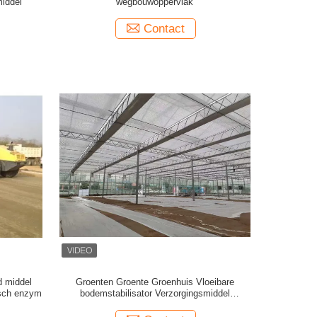
middel
wegbouwoppervlak
Contact
d middel
Groenten Groente Groenhuis Vloeibare
isch enzym
bodemstabilisator Verzorgingsmiddel
Bodemversterker