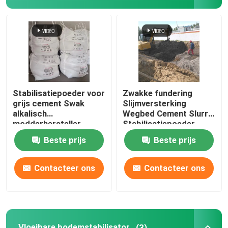
Versterking van slib
Vloeibare bodemstabilisator
Stofschutter
Stabilisatiepoeder voor
Zwakke fundering
grijs cement Swak
Slijmversterking
alkalisch
Wegbed Cement Slurry
Betonstabilisator
modderhersteller
Stabilisatiepoeder
Beste prijs
Beste prijs
Natriumsilicaat van waterglas
Contacteer ons
Contacteer ons
Additief voor onderwaterbeton
Lithiumsilicaat
Vloeibare bodemstabilisator
(3)