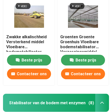
Zwakke alkalischheid
Groenten Groente
Versterkend middel
Groenhuis Vloeibare
Vloeibare
bodemstabilisator
bodemstabilisator
Verzorgingsmiddel
Biologisch enzym
Bodemversterker
Beste prijs
Beste prijs
Contacteer ons
Contacteer ons
Thuis
Producten
Stabilisator van de bodem met enzymen
(8)
Over ons