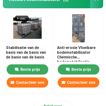
Waterflocculanten
Waterhoudend middel
Grafeen bodemstabilisator
Stabilisatie van de
Anti-erosie Vloeibare
basis van de basis van
bodemstabilisator
waterdicht middel
de basis van de basis
Chemische
bodemstabilisatie
vloeistof
Beste prijs
Beste prijs
aanhangwagen concrete pomp
Contacteer ons
Contacteer ons
Natspuitmachine
Bekijk meer