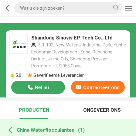
Shandong Sinovis EP Tech Co., Ltd
5-1-103, New Material Industrial Park, Yunhe
Economic Development Zone, Rencheng
District, Jining City, Shandong Province.
Postcode：272053,China
5.0
Geverifieerde Leverancier
Bel nu
Contacteer ons
PRODUCTEN
ONGEVEER ONS
China Waterflocculanten
(1)