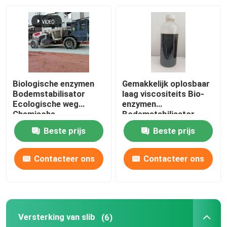
Fabriekstocht
Kwaliteitscontrole
Biologische enzymen
Gemakkelijk oplosbaar
Neem contact met ons op
Bodemstabilisator
laag viscositeits Bio-
Ecologische weg
enzymen
Chemische
Bodemstabilisator
bodemstabilisatie
Verbetert de bodem op
Vraag een offerte
Beste prijs
Beste prijs
alle soorten
oppervlakken
Stabilisator van de weggrond
Contacteer ons
Contacteer ons
Stabilisator voor vloeibare bodem
Versterking van slib
(6)
Stabilisator van de bodem met enzymen