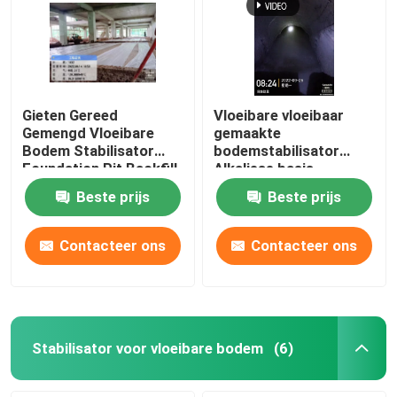
Gieten Gereed
Vloeibare vloeibaar
Gemengd Vloeibare
gemaakte
Bodem Stabilisator
bodemstabilisator
Foundation Pit Backfill
Alkaliese basis
Bodem Stabilisatie
Bodemstabilisatie
Beste prijs
Beste prijs
Contacteer ons
Contacteer ons
Stabilisator voor vloeibare bodem
(6)