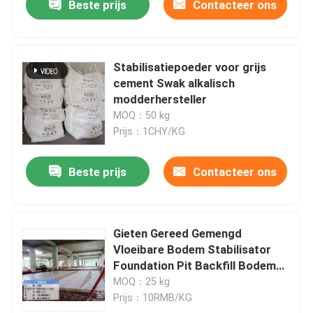
Beste prijs
Contacteer ons
Stabilisatiepoeder voor grijs
cement Swak alkalisch
modderhersteller
MOQ：50 kg
Prijs：1CHY/KG
Beste prijs
Contacteer ons
Gieten Gereed Gemengd
Vloeibare Bodem Stabilisator
Foundation Pit Backfill Bodem
Stabilisatie
MOQ：25 kg
Prijs：10RMB/KG