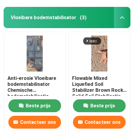
Vloeibare bodemstabilisator
(3)
Anti-erosie Vloeibare
Flowable Mixed
bodemstabilisator
Liquefied Soil
Chemische
Stabilizer Brown Rock
bodemstabilisatie
Solid Soil Stabilisatie
vloeistof
Beste prijs
Beste prijs
Contacteer ons
Contacteer ons