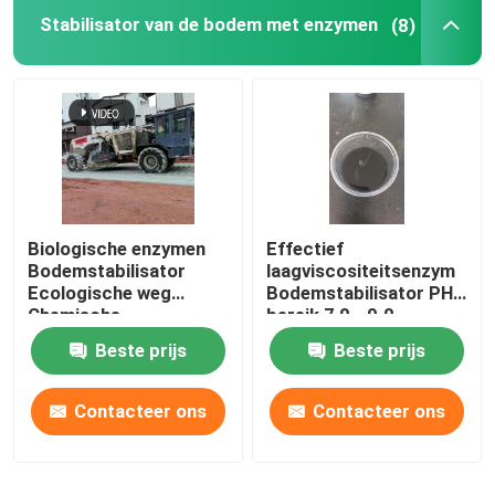
Stabilisator van de bodem met enzymen
(8)
Waterflocculanten
Waterhoudend middel
Grafeen bodemstabilisator
Biologische enzymen
Effectief
waterdicht middel
Bodemstabilisator
laagviscositeitsenzym
Ecologische weg
Bodemstabilisator PH-
Chemische
bereik 7,0 - 9.0
aanhangwagen concrete pomp
bodemstabilisatie
Beste prijs
Beste prijs
Natspuitmachine
Contacteer ons
Contacteer ons