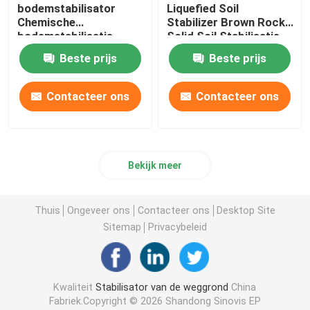
bodemstabilisator
Liquefied Soil
Chemische
Stabilizer Brown Rock
bodemstabilisatie
Solid Soil Stabilisatie
vloeistof
Beste prijs
Beste prijs
Contacteer ons
Contacteer ons
Bekijk meer
Thuis
Ongeveer ons
Contacteer ons
Desktop Site
Sitemap
Privacybeleid
Kwaliteit
Stabilisator van de weggrond
China
Fabriek.Copyright © 2026 Shandong Sinovis EP