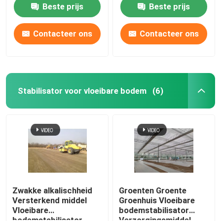
Parkeerterrein
wegbouw
Beste prijs
Beste prijs
Versterkingsmiddel
Contacteer ons
Contacteer ons
Stabilisator voor vloeibare bodem
(6)
Thuis
Producten
Zwakke alkalischheid
Groenten Groente
Versterkend middel
Groenhuis Vloeibare
Vloeibare
bodemstabilisator
Over ons
bodemstabilisator
Verzorgingsmiddel