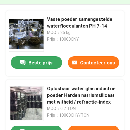
Vaste poeder samengestelde
waterflocculanten PH 7-14
MOQ：25 kg
Prijs：10000CNY
Beste prijs
Contacteer ons
Oplosbaar water glas industrie
poeder Harden natriumsilicaat
met witheid / refractie-index
MOQ：0.2 TON
Prijs：10000CHY/TON