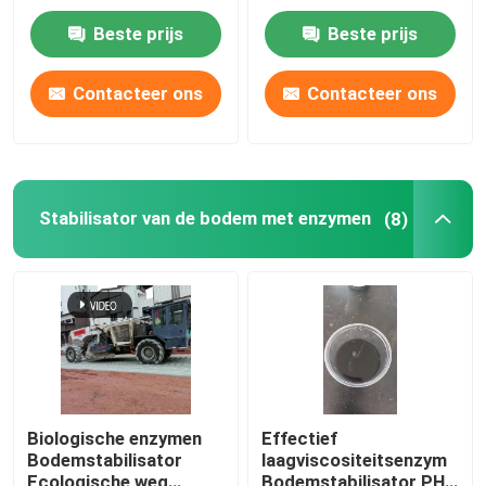
Biologisch enzym
Bodemversterker
Beste prijs
Beste prijs
Fabriekstocht
Contacteer ons
Contacteer ons
Kwaliteitscontrole
Neem contact met ons op
Stabilisator van de bodem met enzymen
(8)
Vraag een offerte
Stabilisator van de weggrond
Stabilisator voor vloeibare bodem
Biologische enzymen
Effectief
Bodemstabilisator
laagviscositeitsenzym
Stabilisator van de bodem met enzymen
Ecologische weg
Bodemstabilisator PH-