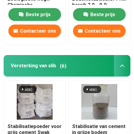
Chemische
bereik 7,0 - 9.0
bodemstabilisatie
Beste prijs
Beste prijs
Versterking van slib
Contacteer ons
Contacteer ons
Vloeibare bodemstabilisator
Stofschutter
Versterking van slib
(6)
Betonstabilisator
Natriumsilicaat van waterglas
Additief voor onderwaterbeton
Stabilisatiepoeder voor
Stabilisatie van cement
Lithiumsilicaat
grijs cement Swak
in grijze bodem