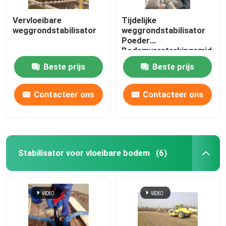
Vervloeibare
Tijdelijke
weggrondstabilisator
weggrondstabilisator
Poeder
Bodemversterkingsmiddel
Parkeerterrein
Beste prijs
Beste prijs
Versterkingsmiddel
Contacteer ons
Contacteer ons
Stabilisator voor vloeibare bodem
(6)