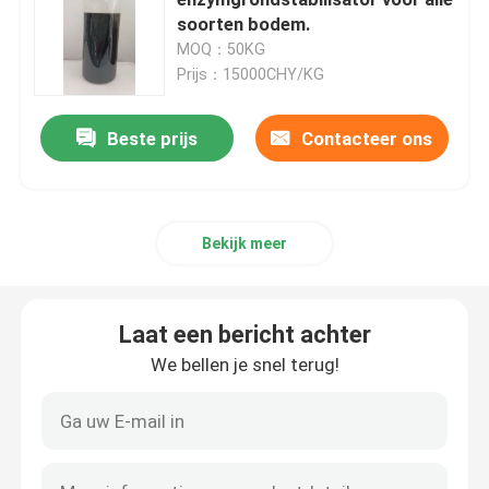
soorten bodem.
MOQ：50KG
Versterking van slib
Prijs：15000CHY/KG
Vloeibare bodemstabilisator
Beste prijs
Contacteer ons
Stofschutter
Bekijk meer
Betonstabilisator
Laat een bericht achter
Natriumsilicaat van waterglas
We bellen je snel terug!
Additief voor onderwaterbeton
Lithiumsilicaat