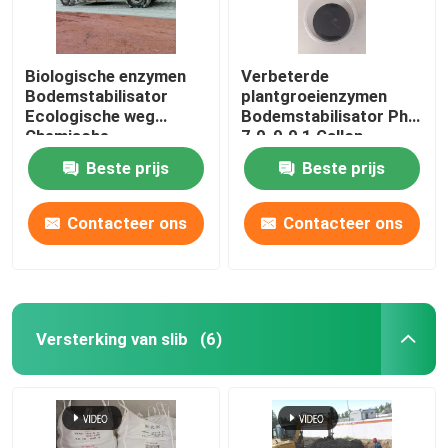
Biologische enzymen
Verbeterde
Bodemstabilisator
plantgroeienzymen
Ecologische weg
Bodemstabilisator Ph
Chemische
7.0-9.0 1 Gallon
bodemstabilisatie
dekking voor
Beste prijs
Beste prijs
bodemerosiebestrijding
Contacteer ons
Contacteer ons
Versterking van slib
(6)