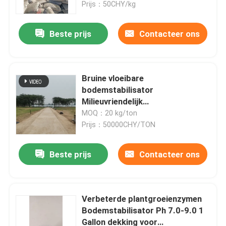
Versterkingsmiddel
Prijs：50CHY/kg
Beste prijs
Contacteer ons
Bruine vloeibare
bodemstabilisator
Milieuvriendelijk
bodemherstelmiddel
MOQ：20 kg/ton
Prijs：50000CHY/TON
Beste prijs
Contacteer ons
Thuis
Producten
Verbeterde plantgroeienzymen
Bodemstabilisator Ph 7.0-9.0 1
Gallon dekking voor
Over ons