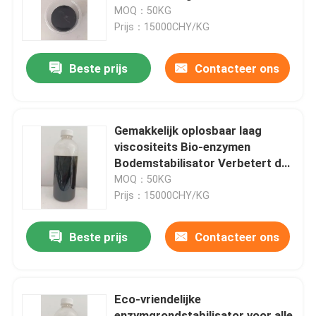
bodemerosiebestrijding
MOQ：50KG
Prijs：15000CHY/KG
Fabriekstocht
Beste prijs
Contacteer ons
Kwaliteitscontrole
Neem contact met ons op
Gemakkelijk oplosbaar laag
viscositeits Bio-enzymen
Bodemstabilisator Verbetert de
Vraag een offerte
bodem op alle soorten
MOQ：50KG
oppervlakken
Prijs：15000CHY/KG
Stabilisator van de weggrond
Beste prijs
Contacteer ons
Stabilisator voor vloeibare bodem
Eco-vriendelijke
Stabilisator van de bodem met enzymen
enzymgrondstabilisator voor alle