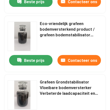
Beste prijs
Contacteer ons
Eco-vriendelijk grafeen
bodemversterkend product /
grafeen bodemstabilisator
beschermt de bodem op lange
termijn
Beste prijs
Contacteer ons
Grafeen Grondstabilisator
Vloeibare bodemversterker
Verbeterde laadcapaciteit en
stabiliteit