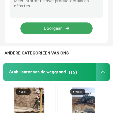
Waterflocculanten
Waterhoudend middel
Grafeen bodemstabilisator
ANDERE CATEGORIEËN VAN ONS
waterdicht middel
Stabilisator van de weggrond
(15)
aanhangwagen concrete pomp
Natspuitmachine