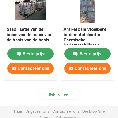
Stabilisatie van de
Anti-erosie Vloeibare
basis van de basis van
bodemstabilisator
de basis van de basis
Chemische
bodemstabilisatie
vloeistof
Beste prijs
Beste prijs
Contacteer ons
Contacteer ons
Bekijk meer
Thuis
Ongeveer ons
Contacteer ons
Desktop Site
Sitemap
Privacybeleid