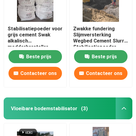
Stabilisatiepoeder voor
Zwakke fundering
grijs cement Swak
Slijmversterking
alkalisch
Wegbed Cement Slurry
modderhersteller
Stabilisatiepoeder
Beste prijs
Beste prijs
Contacteer ons
Contacteer ons
Vloeibare bodemstabilisator
(3)