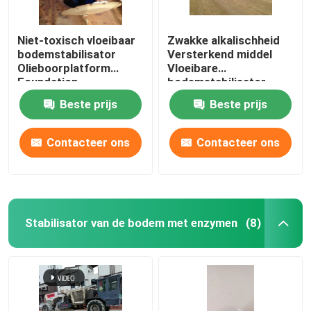
Niet-toxisch vloeibaar
Zwakke alkalischheid
bodemstabilisator
Versterkend middel
Olieboorplatform
Vloeibare
Foundation
bodemstabilisator
Bodemstabilisatie
Biologisch enzym
Beste prijs
Beste prijs
Contacteer ons
Contacteer ons
Stabilisator van de bodem met enzymen
(8)