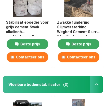
Stabilisatiepoeder voor
Zwakke fundering
grijs cement Swak
Slijmversterking
alkalisch
Wegbed Cement Slurry
modderhersteller
Stabilisatiepoeder
Beste prijs
Beste prijs
Contacteer ons
Contacteer ons
Vloeibare bodemstabilisator
(3)