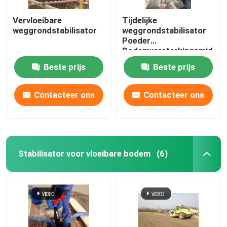
Vervloeibare
Tijdelijke
weggrondstabilisator
weggrondstabilisator
Poeder
Bodemversterkingsmiddel
Parkeerterrein
Beste prijs
Beste prijs
Versterkingsmiddel
Contacteer ons
Contacteer ons
Stabilisator voor vloeibare bodem
(6)