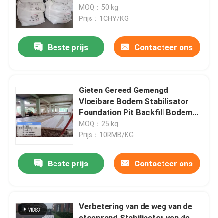
MOQ：50 kg
Prijs：1CHY/KG
Fabriekstocht
Beste prijs
Contacteer ons
Kwaliteitscontrole
Neem contact met ons op
Gieten Gereed Gemengd
Vloeibare Bodem Stabilisator
Foundation Pit Backfill Bodem
Vraag een offerte
Stabilisatie
MOQ：25 kg
Prijs：10RMB/KG
Stabilisator van de weggrond
Beste prijs
Contacteer ons
Stabilisator voor vloeibare bodem
Verbetering van de weg van de
Stabilisator van de bodem met enzymen
stoeprand Stabilisator van de