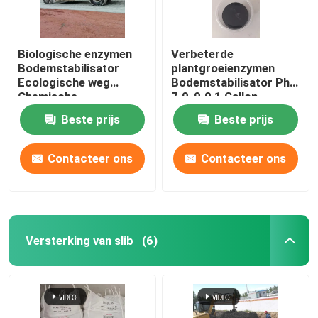
Biologische enzymen
Verbeterde
Bodemstabilisator
plantgroeienzymen
Ecologische weg
Bodemstabilisator Ph
Chemische
7.0-9.0 1 Gallon
bodemstabilisatie
dekking voor
Beste prijs
Beste prijs
bodemerosiebestrijding
Contacteer ons
Contacteer ons
Versterking van slib
(6)