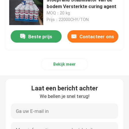
bodem Versterkte curing agent
MOQ：20 kg
Versterking van slib
Prijs：22000CHY/TON
Vloeibare bodemstabilisator
Beste prijs
Contacteer ons
Stofschutter
Bekijk meer
Betonstabilisator
Laat een bericht achter
Natriumsilicaat van waterglas
We bellen je snel terug!
Additief voor onderwaterbeton
Lithiumsilicaat