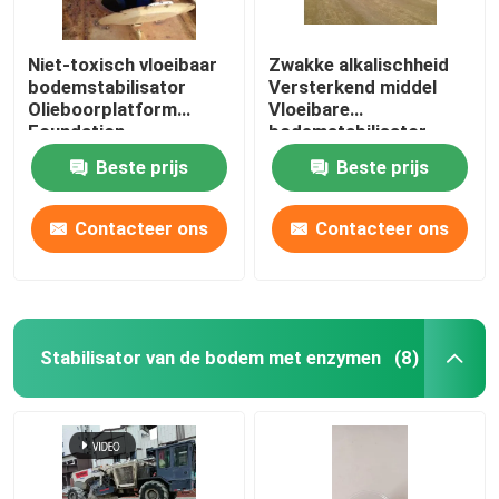
Niet-toxisch vloeibaar
Zwakke alkalischheid
bodemstabilisator
Versterkend middel
Olieboorplatform
Vloeibare
Foundation
bodemstabilisator
Bodemstabilisatie
Biologisch enzym
Beste prijs
Beste prijs
Contacteer ons
Contacteer ons
Stabilisator van de bodem met enzymen
(8)