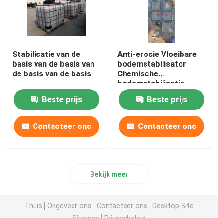
Stabilisatie van de
Anti-erosie Vloeibare
basis van de basis van
bodemstabilisator
de basis van de basis
Chemische
bodemstabilisatie
vloeistof
Beste prijs
Beste prijs
Contacteer ons
Contacteer ons
Bekijk meer
Thuis
Ongeveer ons
Contacteer ons
Desktop Site
Sitemap
Privacybeleid