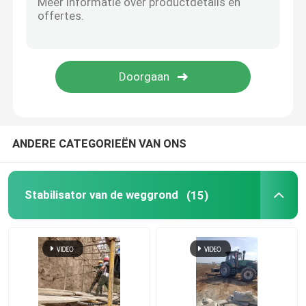
Waterflocculanten
Waterhoudend middel
Grafeen bodemstabilisator
ANDERE CATEGORIEËN VAN ONS
waterdicht middel
Stabilisator van de weggrond
(15)
aanhangwagen concrete pomp
Natspuitmachine