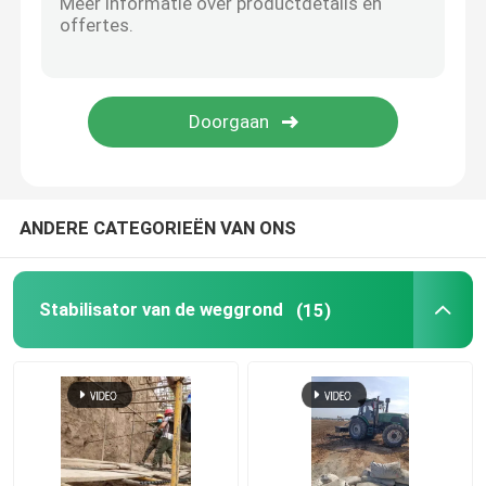
Waterflocculanten
Waterhoudend middel
Grafeen bodemstabilisator
ANDERE CATEGORIEËN VAN ONS
waterdicht middel
Stabilisator van de weggrond
(15)
aanhangwagen concrete pomp
Natspuitmachine