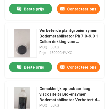
Beste prijs
Contacteer ons
Verbeterde plantgroeienzymen
Bodemstabilisator Ph 7.0-9.0 1
Gallon dekking voor
bodemerosiebestrijding
MOQ：50KG
Prijs：15000CHY/KG
Beste prijs
Contacteer ons
Gemakkelijk oplosbaar laag
viscositeits Bio-enzymen
Bodemstabilisator Verbetert de
bodem op alle soorten
MOQ：50KG