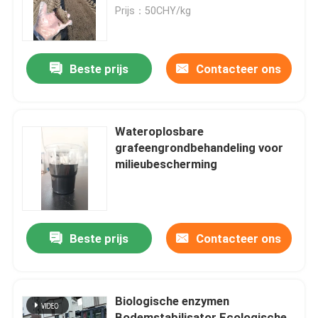
Prijs：50CHY/kg
Fabriekstocht
Beste prijs
Contacteer ons
Kwaliteitscontrole
Neem contact met ons op
Wateroplosbare
grafeengrondbehandeling voor
milieubescherming
Vraag een offerte
Stabilisator van de weggrond
Beste prijs
Contacteer ons
Stabilisator voor vloeibare bodem
Biologische enzymen
Stabilisator van de bodem met enzymen
Bodemstabilisator Ecologische