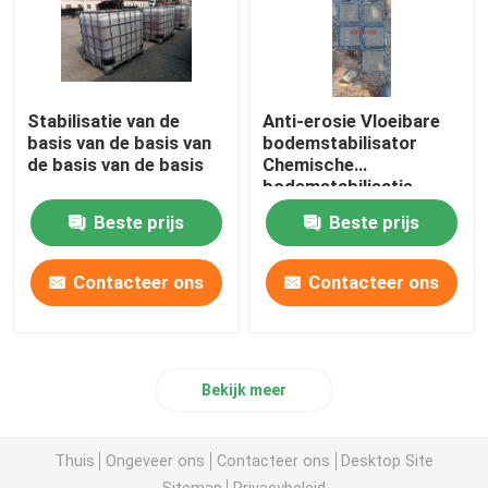
Stabilisatie van de
Anti-erosie Vloeibare
basis van de basis van
bodemstabilisator
de basis van de basis
Chemische
bodemstabilisatie
vloeistof
Beste prijs
Beste prijs
Contacteer ons
Contacteer ons
Bekijk meer
Thuis
Ongeveer ons
Contacteer ons
Desktop Site
Sitemap
Privacybeleid