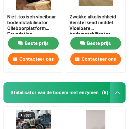
Niet-toxisch vloeibaar
Zwakke alkalischheid
bodemstabilisator
Versterkend middel
Olieboorplatform
Vloeibare
Foundation
bodemstabilisator
Bodemstabilisatie
Biologisch enzym
Beste prijs
Beste prijs
Contacteer ons
Contacteer ons
Stabilisator van de bodem met enzymen
(8)