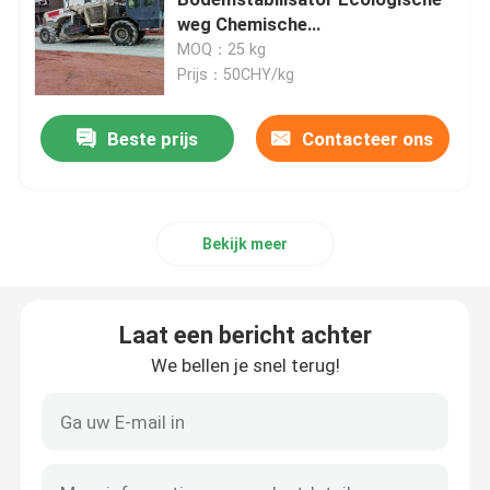
weg Chemische
bodemstabilisatie
MOQ：25 kg
Versterking van slib
Prijs：50CHY/kg
Vloeibare bodemstabilisator
Beste prijs
Contacteer ons
Stofschutter
Bekijk meer
Betonstabilisator
Laat een bericht achter
Natriumsilicaat van waterglas
We bellen je snel terug!
Additief voor onderwaterbeton
Lithiumsilicaat