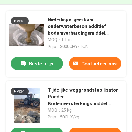
Niet-dispergeerbaar
onderwaterbeton additief
bodemverhardingsmiddel
Bodemversterkingspoeder
MOQ：1 ton
Prijs：3000CHY/TON
Beste prijs
Contacteer ons
Tijdelijke weggrondstabilisator
Poeder
Bodemversterkingsmiddel
Parkeerterrein
MOQ：25 kg
Versterkingsmiddel
Prijs：50CHY/kg