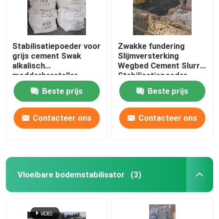
Stabilisatiepoeder voor
Zwakke fundering
grijs cement Swak
Slijmversterking
alkalisch
Wegbed Cement Slurry
modderhersteller
Stabilisatiepoeder
Beste prijs
Beste prijs
Contacteer ons
Contacteer ons
Vloeibare bodemstabilisator
(3)