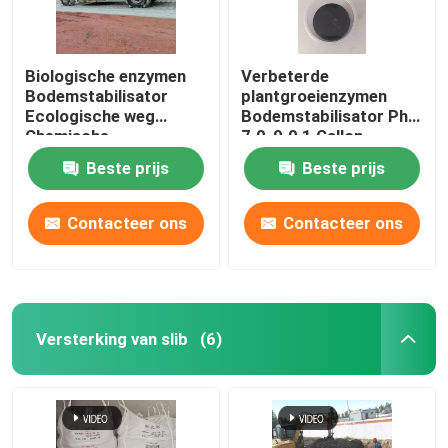
Biologische enzymen
Verbeterde
Bodemstabilisator
plantgroeienzymen
Ecologische weg
Bodemstabilisator Ph
Chemische
7.0-9.0 1 Gallon
bodemstabilisatie
dekking voor
Beste prijs
Beste prijs
bodemerosiebestrijding
Contacteer ons
Contacteer ons
Versterking van slib
(6)