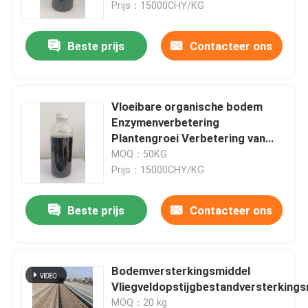
oppervlakken
Prijs：15000CHY/KG
Beste prijs
Contacteer ons
Vloeibare organische bodem
Enzymenverbetering
Plantengroei Verbetering van
bodemstructuur Lage viscositeit
MOQ：50KG
Prijs：15000CHY/KG
Beste prijs
Contacteer ons
Thuis
Producten
Bodemversterkingsmiddel
Vliegveldopstijgbestandversterkings
Over ons
MOQ：20 kg