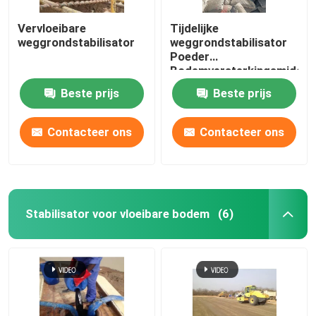
Vervloeibare
Tijdelijke
weggrondstabilisator
weggrondstabilisator
Poeder
Bodemversterkingsmiddel
Parkeerterrein
Beste prijs
Beste prijs
Versterkingsmiddel
Contacteer ons
Contacteer ons
Stabilisator voor vloeibare bodem
(6)