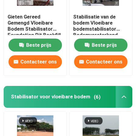
Waterflocculanten
Gieten Gereed
Stabilisatie van de
Gemengd Vloeibare
bodem Vloeibare
Bodem Stabilisator
bodemstabilisator
Waterhoudend middel
Foundation Pit Backfill
Bodemversterkend
Bodem Stabilisatie
middel
Beste prijs
Beste prijs
Grafeen bodemstabilisator
Contacteer ons
Contacteer ons
waterdicht middel
aanhangwagen concrete pomp
Stabilisator voor vloeibare bodem
(6)
Natspuitmachine