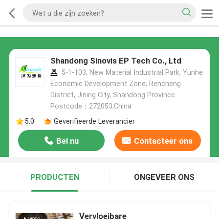
Shandong Sinovis EP Tech Co., Ltd
5-1-103, New Material Industrial Park, Yunhe
Economic Development Zone, Rencheng
District, Jining City, Shandong Province.
Postcode：272053,China
5.0
Geverifieerde Leverancier
Bel nu
Contacteer ons
PRODUCTEN
ONGEVEER ONS
Vervloeibare