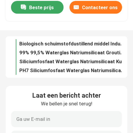
Beste prijs
Contacteer ons
Biologisch schuimstofdustillend middel Industrieel stofdustillend middel voor de steenkoolwinning
99% 99,5% Waterglas Natriumsilicaat Grouting Backfill Waterglas Silica
Fabriekstocht
Siliciumfosfaat Waterglas Natriumsilicaat Kuurmiddel 98% Gehalte
PH7 Siliciumfosfaat Waterglas Natriumsilicaat Geneesmiddel 93 Wit
Kwaliteitscontrole
Verbetering van de weg van de stoeprand Stabilisator van de bodem Versterkte curing agent
Slijmstabilisator wegversterker zonder cement
Neem contact met ons op
Stabilisatie van cement in grijze bodem Stabilisatie van poedercement in bodem
Slijmverkalkingsmiddel
Vraag een offerte
Waterhoudende slib Versterking Drogen Verharding Weg Cement Stabilisatie
Versterking van het slib op olievelden Versterking van de modder aan de bodem van de olietank
Stabilisator van de weggrond
Laat een bericht achter
Verzegelingsmiddel voor het wegdek, weggrondstabilisator 1.0G/Cm3
We bellen je snel terug!
Versterkingsmiddel voor de bevriezing van de weg
Stabilisator voor vloeibare bodem
Muurversterking Betonverhardingsmiddel Vloeibare oppervlakteverhardingsmiddel
Niet-dispergeerbaar onderwaterbeton additief bodemverhardingsmiddel Bodemversterkingspoeder
Stabilisator van de bodem met enzymen
Doorlaatbaar betonnen hardingsmiddel Stabilisator van de weg Bodemversterkende poeder