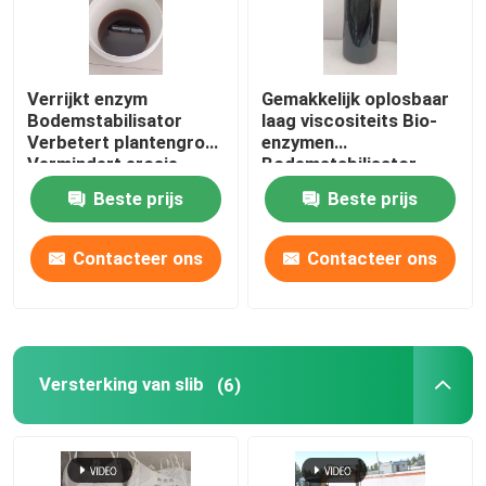
Verrijkt enzym
Gemakkelijk oplosbaar
Bodemstabilisator
laag viscositeits Bio-
Verbetert plantengroei
enzymen
Vermindert erosie
Bodemstabilisator
PH7.0-9.0
Verbetert de bodem op
Beste prijs
Beste prijs
alle soorten
oppervlakken
Contacteer ons
Contacteer ons
Versterking van slib
(6)