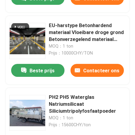
EU-harstype Betonhardend
materiaal Vloeibare droge grond
Betonverzegelend materiaal
Hardend materiaal
MOQ：1 ton
Prijs：10000CHY/TON
Beste prijs
Contacteer ons
Thuis
PH2 PH5 Waterglas
Natriumsilicaat
Siliciumtripolyfosfaatpoeder
Producten
MOQ：1 ton
Prijs：15600CHY/ton
Over ons