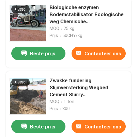
Biologische enzymen
Bodemstabilisator Ecologische
weg Chemische
bodemstabilisatie
MOQ：25 kg
Prijs：50CHY/kg
Beste prijs
Contacteer ons
Zwakke fundering
Slijmversterking Wegbed
Cement Slurry
Stabilisatiepoeder
MOQ：1 ton
Prijs：800
Beste prijs
Contacteer ons