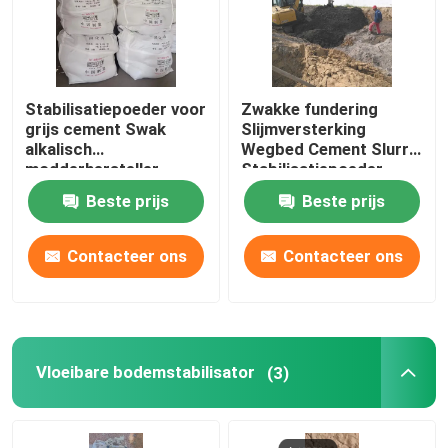
Stabilisatiepoeder voor
Zwakke fundering
grijs cement Swak
Slijmversterking
alkalisch
Wegbed Cement Slurry
modderhersteller
Stabilisatiepoeder
Beste prijs
Beste prijs
Contacteer ons
Contacteer ons
Vloeibare bodemstabilisator
(3)