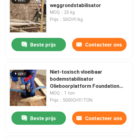
weggrondstabilisator
MOQ：25 kg
Prijs：50CHY/kg
Beste prijs
Contacteer ons
Niet-toxisch vloeibaar
bodemstabilisator
Olieboorplatform Foundation
Bodemstabilisatie
MOQ：1 ton
Prijs：5000CHY/TON
Beste prijs
Contacteer ons