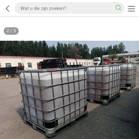
2
/
3