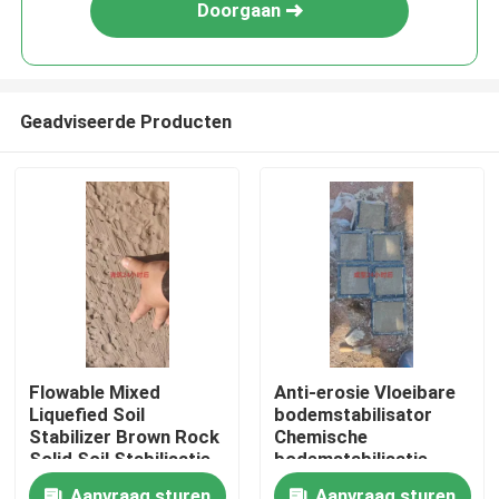
Doorgaan
Geadviseerde Producten
Thuis
Flowable Mixed
Anti-erosie Vloeibare
Liquefied Soil
bodemstabilisator
Producten
Stabilizer Brown Rock
Chemische
Solid Soil Stabilisatie
bodemstabilisatie
vloeistof
Over ons
Aanvraag sturen
Aanvraag sturen