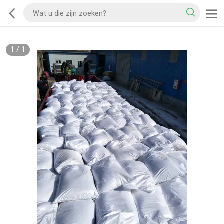
1
/
1