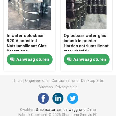
Versterking van slib
Vloeibare bodemstabilisator
In water oplosbaar
Oplosbaar water glas
520 Viscositeit
industrie poeder
Natriumsilicaat Glas
Harden natriumsilicaat
Stofschutter
Keramisch
met witheid /
Metallurgisch
refractie-index
Aanvraag sturen
Aanvraag sturen
Reinigingsmiddel
Betonstabilisator
Natriumsilicaat van waterglas
Thuis
Ongeveer ons
Contacteer ons
Desktop Site
Sitemap
Privacybeleid
Additief voor onderwaterbeton
Kwaliteit
Stabilisator van de weggrond
China
Lithiumsilicaat
Fabriek.Copyright © 2026 Shandong Sinovis EP