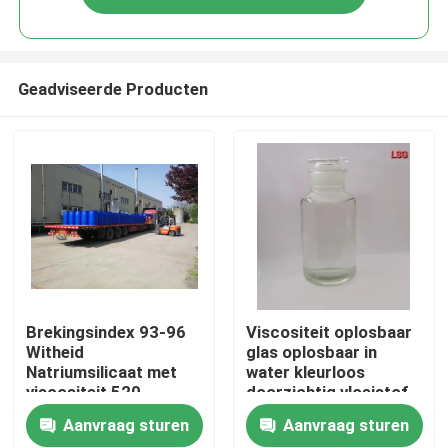
Geadviseerde Producten
Thuis
Brekingsindex 93-96
Viscositeit oplosbaar
Witheid
glas oplosbaar in
Natriumsilicaat met
water kleurloos
Producten
viscositeit 520
doorzichtig vloeistof
Aanvraag sturen
Aanvraag sturen
Over ons